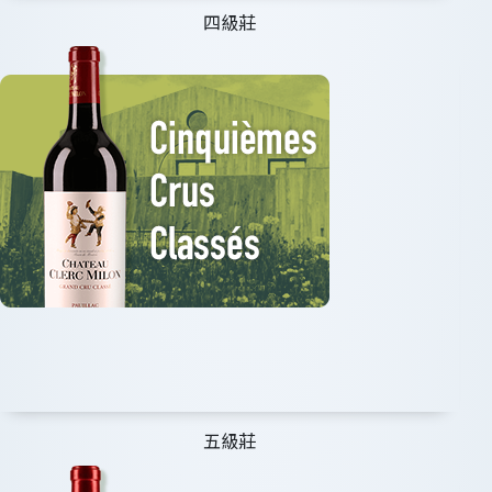
四級莊
五級莊