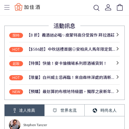
Baccus
活動訊息
【8 折】義酒迷必喝✨皮蒙特高分受賞作 拜拉酒莊
限時
【$586起】中秋送禮首選🌝安柏夫人馬年限定氣泡酒來了
HOT
【特價】快搶！麥卡倫機場系列原酒補貨到！
超殺
【限量】白州威士忌再臨！來自森林深處的清新酒韻
HOT
【預購】最划算的布根地特級園，獨厚之泉新年份預購中！
NEW
達人推薦
世界名流
時尚名人
Stephen Tanzer