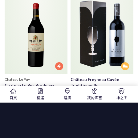
Chateau Le Puy
Château Freyneau Cuvée
Chateau Le Puy Bordeaux
Traditionnelle
Barthelemy
法國菲諾堡紅葡萄酒 銀標精裝限定
首頁
精選
選酒
我的酒窖
神之雫
樂譜酒莊 巴特美紅酒
版
2018 |750ml |紅酒
年份
2019 |750ml |紅酒
$ 1,250
$ 1,650
$ 5,680
$ 6,800
精選
1
2
3
6