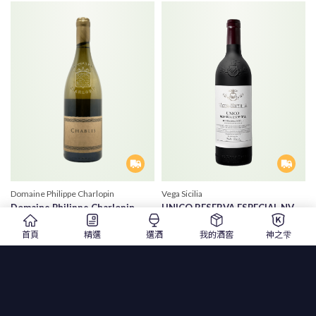
Domaine Philippe Charlopin
Vega Sicilia
Domaine Philippe Charlopin
UNICO RESERVA ESPECIAL NV
Chablis
2025 Release
首頁
精選
選酒
我的酒窖
神之雫
菲利浦夏洛邦 夏布利白酒
維嘉西西里雅酒莊 珍釀精選紅酒
2023 |750ml |白酒
NV |750ml |紅酒
$ 1,650
$ 23,000
$ 2,200
$ 23,000
精選
1
2
3
205