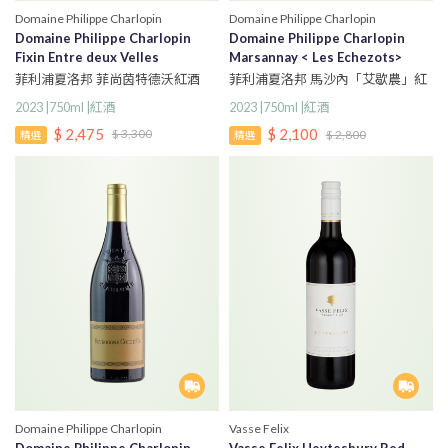
Domaine Philippe Charlopin
Domaine Philippe Charlopin
Domaine Philippe Charlopin
Domaine Philippe Charlopin
Fixin Entre deux Velles
Marsannay < Les Echezots>
菲利浦夏洛邦 菲尚茵特德沃紅酒
菲利浦夏洛邦 馬沙內「艾歇農」紅
酒
2023 |750ml |紅酒
2023 |750ml |紅酒
$ 2,475
$ 2,100
$ 3,300
$ 2,800
精選
精選
Domaine Philippe Charlopin
Vasse Felix
Domaine Philippe Charlopin
Vasse Felix Heytesbury Red