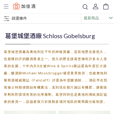
Baccus
篩選條件
葛堡城堡酒廠 Schloss Gobelsburg
葛堡城堡酒廠為奧地利近千年的神級酒廠，是當地歷史最悠久，
也最獲好評的釀酒業者之一。悠久的歷史讓葛堡擁有許多令人羨
慕的名園，十年內共6次被Wine & Spirits雜誌選為年度百大酒
廠，釀酒師Michael Moosbrugger備受業界推崇，也被奧地利
葡萄酒權威雜誌《Falstaff》評選為年度釀酒師。。酒莊早在熙
篤修士時期便開始有機農法，直到現在都只施以有機肥，摒棄除
草劑和對環境有害的化學藥劑。葛堡同時也是奧地利傳統酒莊協
會的會員一；該協會致力於推動多瑙河地區的葡萄園分級制度。