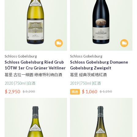
Schloss Gobelsburg
Schloss Gobelsburg
Schloss Gobelsburg Ried Grub
Schloss Gobelsburg Domaene
1ÖTW 1er Cru Grüner Veltliner
Gobelsburg Zweigelt
葛堡 古拉一級園 綠維特利納白酒
葛堡 經典茨威格紅酒
2020 |750ml |白酒
2019 |750ml |紅酒
$ 2,950
$ 1,060
$ 3,200
$ 1,250
精選