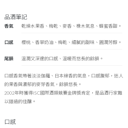
品酒筆記
香氣
乾燥水果香、梅乾、麥香、橡木氣息、蜂蜜香甜。
口感
櫻桃、香草奶油、梅乾、細膩的甜味、圓潤芳醇。
尾韻
溫潤又深邃的口感、溫暖而悠長的餘韻。
口感香氣帶著淡淡伽羅、日本線香的氣息，口感腹郁，迷人
的果香與濃郁的麥芽香氣，餘韻悠長。
2002年時獲得ISC國際酒類競賽金牌獎肯定，是品酒行家難
以錯過的佳釀。
口感