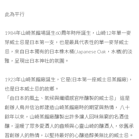
此為平行
1984年山崎蒸餾場誕生60周年時所誕生，山崎12年單一麥
芽威士忌是日本第一支，也是最具代表性的單一麥芽威士
忌，來自日本獨有的日本橡木桶(Japanese Oak，水楢)的淡
雅，呈現出日本神社的氛圍。
1923年山崎蒸餾廠誕生，它是(日本第一座威士忌蒸餾廠)，
也是日本威士忌的故鄉。
「由日本的風土、氣候與纖細感官所釀製的威士忌」 這是
創辦人鳥井信治郎建造山崎蒸餾廠時的期望與熱情， 八十
餘年以來，山崎蒸餾廠釀製出許多讓人回味無窮的名酒佳
釀，溫暖了眾多愛酒人的齒頰與心靈山崎的釀酒人，依舊承
習創辦人的熱情，以堅持最好的心釀造醇美無比的威士忌。