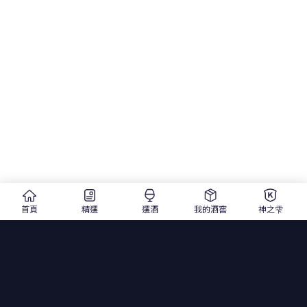
首頁
精選
選酒
我的酒窖
神之雫