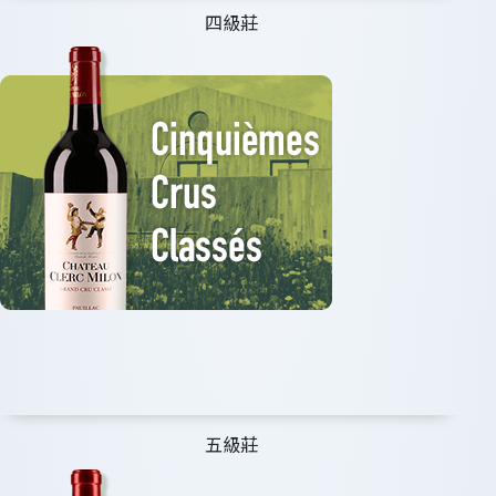
四級莊
五級莊