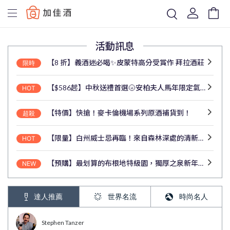
Baccus
活動訊息
【8 折】義酒迷必喝✨皮蒙特高分受賞作 拜拉酒莊
限時
【$586起】中秋送禮首選🌝安柏夫人馬年限定氣泡酒來了
HOT
【特價】快搶！麥卡倫機場系列原酒補貨到！
超殺
【限量】白州威士忌再臨！來自森林深處的清新酒韻
HOT
【預購】最划算的布根地特級園，獨厚之泉新年份預購中！
NEW
達人推薦
世界名流
時尚名人
Stephen Tanzer