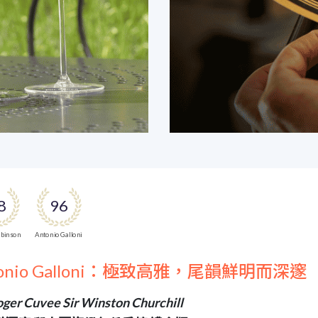
8
96
obinson
Antonio Galloni
tonio Galloni：極致高雅，尾韻鮮明而深邃
oger Cuvee Sir Winston Churchill