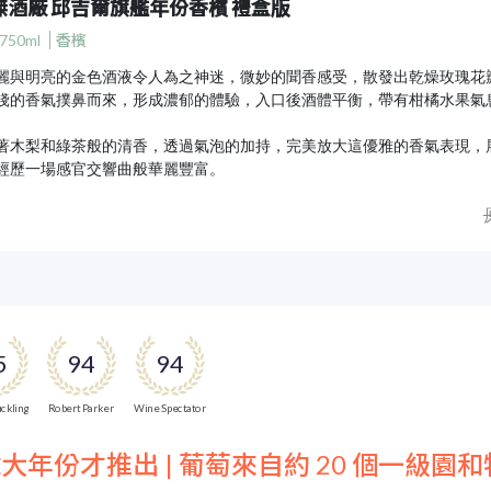
傑酒廠 邱吉爾旗艦年份香檳 禮盒版
750ml
香檳
麗與明亮的金色酒液令人為之神迷，微妙的聞香感受，散發出乾燥玫瑰花
餞的香氣撲鼻而來，形成濃郁的體驗，入口後酒體平衡，帶有柑橘水果氣
著木梨和綠茶般的清香，透過氣泡的加持，完美放大這優雅的香氣表現，展現
經歷一場感官交響曲般華麗豐富。
5
94
94
ckling
Robert Parker
Wine Spectator
大年份才推出 | 葡萄來自約 20 個一級園