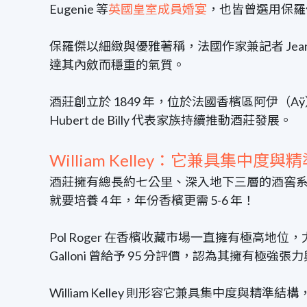
Eugenie 等
英國皇室成員婚宴
，也皆曾選用保羅
保羅傑以細緻與優雅著稱，法國作家兼記者 Jean-Pau
達其內斂而穩重的氣質。
酒莊創立於 1849 年，位於法國香檳區阿伊
Hubert de Billy 代表家族持續推動酒莊發展。
William Kelley：它兼具集中度與
酒莊擁有總長約七公里、深入地下三層的酒窖系
就要培養 4 年，年份香檳更需 5-6 年！
Pol Roger 在香檳收藏市場一直擁有極高地位，尤其 Win
Galloni 曾給予 95 分評價，認為其擁有極強
William Kelley 則形容它兼具集中度與精