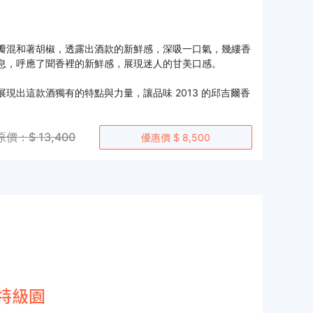
瓣混和著胡椒，透露出酒款的新鮮感，深吸一口氣，幾縷香
息，呼應了聞香裡的新鮮感，展現迷人的甘美口感。
出這款酒獨有的特點與力量，讓品味 2013 的邱吉爾香
原價：$ 13,400
優惠價 $ 8,500
和特級園