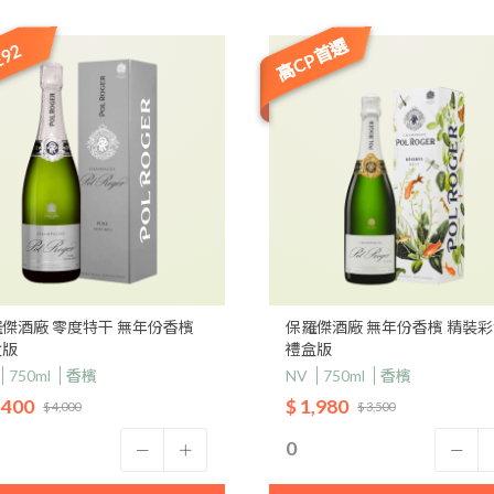
高CP首選
92
傑酒廠 零度特干 無年份香檳
保羅傑酒廠 無年份香檳 精裝
盒版
禮盒版
750ml
香檳
NV
750ml
香檳
,400
$ 1,980
$ 4,000
$ 3,500