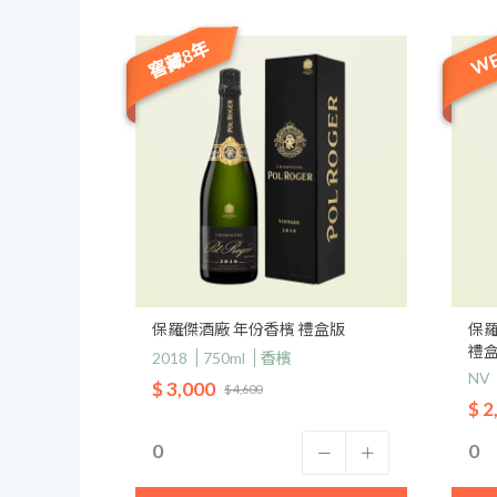
窖藏8年
WE
保羅傑酒廠 年份香檳 禮盒版
保羅
禮
2018
750ml
香檳
NV
$ 3,000
$ 4,600
$ 2