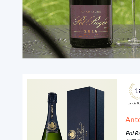
1
Jancis R
An
Pol R