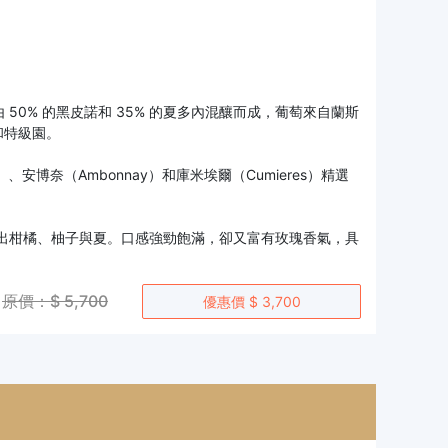
檳由 50% 的黑皮諾和 35% 的夏多內混釀而成，葡萄來自蘭斯
級園和特級園。
博奈（Ambonnay）和庫米埃爾（Cumieres）精選
出柑橘、柚子與夏。口感強勁飽滿，卻又富有玫瑰香氣，具
原價：$ 5,700
優惠價 $ 3,700