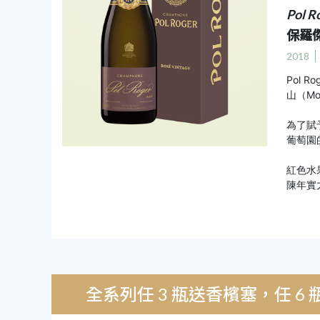
Pol R
保羅
2018
Pol 
山（Mo
為了賦
葡萄園
紅色水
陳年實
全系列任 3 瓶送香檳塞，任 6