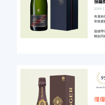
保羅
2018
有著絢
草根蜜
接續帶
檳如同
9
James Su
僅偉