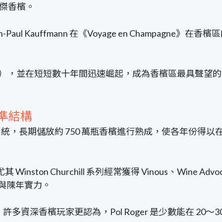
傑香檳。
l Kauffmann 在《Voyage en Champagne
（Aÿ），並在短短數十年間迅速崛起，成為香檳區最具聲
精準結構
統，長期儲放約 750 萬瓶香檳進行熟成，使各年份得
ston Churchill 系列經常獲得 Vinous、Wine Advoca
張力與陳年實力。
準結構，許多資深香檳玩家更認為，Pol Roger 是少數能在 