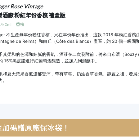
oger Rose Vintage
傑酒廠 粉紅年份香檳 禮盒版
750ml
香檳
Roger 不生產無年份粉紅香檳，只在年份年份推出，這款 2018 年粉紅香
ntagne de Reims）和白丘（Côte des Blancs）產區，約 20 個一
予其柔和的色澤和細膩的香氣，酒莊在二次發酵前，將來自布濟（Bouzy）、安
的 15%黑皮諾進行紅葡萄酒釀造，並加入到混釀中。
果和夏天漿果香氣濃郁豐沛，帶有草莓、奶油香草香氣。靜置之後，發展
力。
 瓶加碼贈原廠保冰袋！