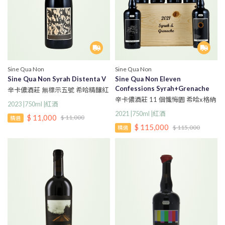
Sine Qua Non
Sine Qua Non
Sine Qua Non Syrah Distenta V
Sine Qua Non Eleven
Confessions Syrah+Grenache
辛卡儂酒莊 無標示五號 希哈精釀紅
Set (750ml*6) 2021
酒
辛卡儂酒莊 11 個懺悔園 希哈x格納
2023 |750ml |紅酒
希 EBA 旗艦紅酒 木箱收藏組
2021 |750ml |紅酒
$ 11,000
$ 11,000
(750ml*6)
精選
$ 115,000
$ 115,000
精選