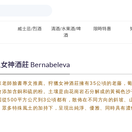
威士忌/烈酒
清酒/水果酒/啤
限時特惠
酒
女神酒莊 Bernabeleva
森老師臉書專文推薦。狩獵女神酒莊擁有35公頃的老藤，
會添加含銅和硫的粉。土壤是由花崗岩石分解成的黃褐色沙
園從500平方公尺到3公頃都有，散佈在不同方向的斜坡、
。眾多特殊風土的加持下，呈現出純淨、優雅、同時具有濃