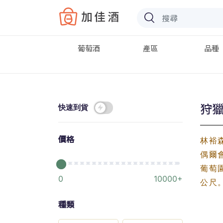
Baccus
葡萄酒
產區
品種
狩獵
快速到貨
價格
林裕
偶爾
葡萄
0
10000+
公尺
種類