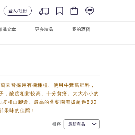
登入/註冊
知識文章
更多精品
我的酒窖
葡萄園皆採用有機種植、使用牛糞當肥料，
子，酸度相對較高、十分貧瘠。大大小小的
山坡和山腳邊。最高的葡萄園海拔超過830
郁果味的佳釀！
排序