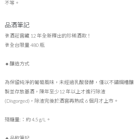
不等。
品酒筆記
🥂酒莊窖藏 12 年全新釋出的珍稀酒款！
🥂全台限量 480 瓶
🔸釀造方式
為保留純淨的葡萄風味，未經過乳酸發酵，僅以不鏽鋼槽釀
製並存放基酒，陳年至少12 年以上才進行除渣
(Disgorged)，除渣完後於酒窖再熟成 6 個月才上市。
殘糖量:：約 4.5 g/L。
🔸品飲筆記