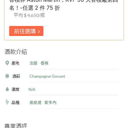
名！-任選 2 件 75 折
平均 $ 4,650/瓶
前往選購
酒款介紹
產地
法國
香檳
酒莊
Champagne Gosset
濃度
N/A
品種
黑皮諾
夏多內
專業酒評