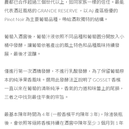
農都已合作超過三個世代以上，如同家族一樣的信任。最能
代表酒莊風格的 GRANDE RESERVE ，以 Aÿ 產區極優的
Pinot Noir 為主要葡萄品種，帶給酒款獨特的結構。
葡萄入酒窖後，葡萄汁液依照不同品種和葡萄園分開放入小
桶中發酵，讓葡萄依著產出的風土特色和品種風味持續發
展，最後才混釀。
僅進行第一次酒精發酵，不進行乳酸發酵，為了保留葡萄原
本的純淨果香風味。選用此發酵法正說明了 GOSSET 香檳
一直以來在葡萄的清新純淨，香氣的力道和味蕾上的尾韻，
三者之中找到最佳平衡的宗旨。
最基本陳年時間為 4 年 (一般香檳平均陳年 3 年)，除渣裝瓶
後，會依照等級將香檳持續在酒窖中陳年至少 3 個月到 1 年