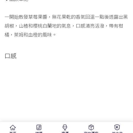
一開始散發草莓果醬，無花果乾的香氣回溫一點後透露出黑
胡椒，山楂和櫻桃白蘭地的氣息，口感清亮活潑，帶有柑
橘，萊姆和血橙的風味。
口感