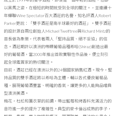
以黑馬之姿，在極短的時間就受到全球的關注。，並連續十
年蟬聯Wine Spectator百大酒莊的名譽，知名評酒人Robert
Parker更說：「雙手酒莊是南半球最好的酒莊」。雙手酒莊
的設計源自兩位創始人Michael Twelftree與Richard Mintz的
首長做為象徵，代表著兩人「堅持品質、絕不妥協」的信
念。酒莊期許以澳洲的帶瞟葡萄品種希哈(Shiraz)創造出最
好的葡萄酒，當2000年推出首款實驗性作品後，便立刻引
起全球鑑賞家的熱切關注。
目前，酒莊已經在澳洲以外的24個國家銷售紅酒。現今，堅
持品質的雙手酒莊將以希哈為主體，輔以各式優良葡萄品
種，展現葡萄酒豐富、明確的香氣，讓更多的人能夠品嚐典
型澳洲美酒。
梅花，杜松和薰衣草的前調，帶出藍莓和烤香料充滿活力的
音符進一步的提升了複雜性。典型的麥卡倫谷成熟的李子，