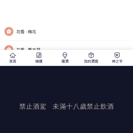
花香 - 梅花
花香 - 薰衣草
首頁
精選
選酒
我的酒窖
神之雫
莓果 - 藍莓
禁止酒駕
未滿十八歲禁止飲酒