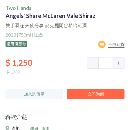
Two Hands
Angels' Share McLaren Vale Shiraz
雙手酒莊 天使分享-麥克羅蘭谷希哈紅酒
2023 |750ml |紅酒
適用優惠券
一般到貨
$ 1,250
$ 1,380
加入詢價單
立即詢價
酒款介紹
產地
澳洲
南澳