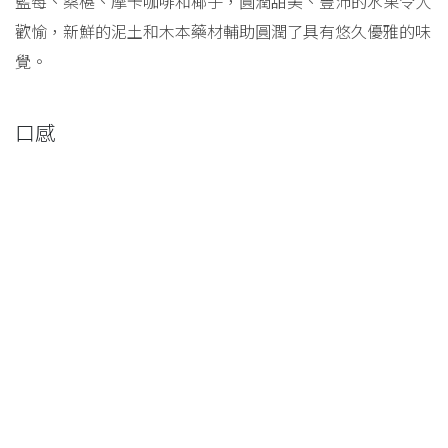
藍莓、桑椹、摩卡咖啡和椰子，圓潤甜美、豐沛的水果令人
歡愉，新鮮的泥土和木本藥材輔助圓潤了具有悠久優雅的味
覺。
口感