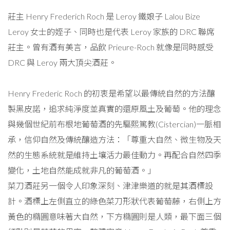
莊主 Henry Frederich Roch 是 Leroy 鐵娘子 Lalou Bize
Leroy 女士的姪子、同時也是代表 Leroy 家族的 DRC 聯席
莊主。曾有酒有美言，品飲 Prieure-Roch 就像是同時感受
DRC 與 Leroy 兩大頂尖酒莊。
Henry Frederic Roch 的初衷是希望以最傳統自然的方法釀
製黑皮諾，追求純淨度並真實的還原風土及葡萄。他的理念
與幾個世紀前布根地葡萄酒的先驅熙篤教(Cistercian)一脈相
承，信仰自然及傳統釀造方法：「尊重大自然、微生物及天
然的生態系統就是維持土壤活力最佳動力。再配合自然四季
變化，土地自然能成就非凡的葡萄酒。」
菜刀酒莊另一個令人印象深刻、津津樂道的就是其酒標設
計。酒標上左側直立的綠色菜刀形狀代表葡萄藤，右側上方
黃色的橢圓意味著大自然，下方橢圓則是人類，最下面三個