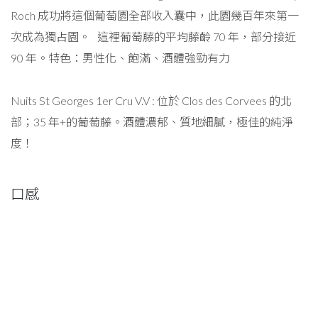
Roch 成功將這個葡萄園全部收入囊中，此園幾百年來第一
次成為獨占園。 這裡葡萄藤的平均藤齡 70 年，部分接近
90 年。特色：男性化、飽滿、酒體強勁有力
Nuits St Georges 1er Cru V.V : 位於 Clos des Corvees 的北
部；35 年+的葡萄藤。酒體濃郁、質地細膩，極佳的純淨
度！
口感