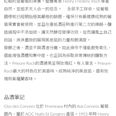
紅點則是葡萄的果實。整體寓意 Henry Frederic Roch 尊重
自然，並追求天人合一的信念。 全部手工採收，從葡萄
園裡就已經開始極其嚴格的篩選，確保只有最健康成熟的葡
萄果實會被使用、並且在運抵酒莊時進行第二次的揀篩。釀
造過程中不添加硫，讓天然酵母發揮功效，從而讓風土自己
說話、淋淋盡致的展現黑皮諾的力量和飽滿度。
發酵之後，酒並不與酒渣分離。如此操作不僅能避免氧化，
還能增強酒體和集中度。也正因為採取非常傳統的釀製方
法，Prieure Roch的酒通常呈現玫瑰紅。有人曾言，Prieure-
Roch最大的特色在於其香味。成熟純淨的黑皮諾，還有玫
瑰和紫羅蘭香味。
品酒筆記
Clos des Corvees 位於 Premeaux 村內的 Aux Corvees 葡萄
園內，屬於 AOC Nuits St Geogres 產區。1955 年時 Henry