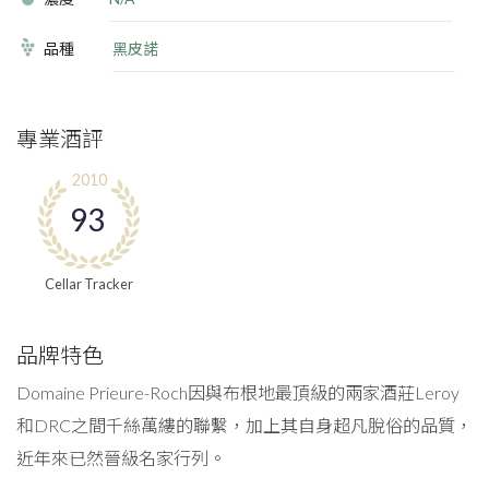
品種
黑皮諾
專業酒評
2010
93
Cellar Tracker
品牌特色
Domaine Prieure-Roch因與布根地最頂級的兩家酒莊Leroy
和DRC之間千絲萬縷的聯繫，加上其自身超凡脫俗的品質，
近年來已然晉級名家行列。