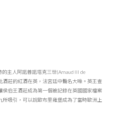
諾普諾塔克三世(Arnaud III de
讓此酒莊的紅酒在英，法宮廷中聲名大噪。英王查
，這讓侯伯王酒莊成為第一個被記錄在英國國家檔案
的九所吸引，可以說歐布里雍堡成為了當時歐洲上