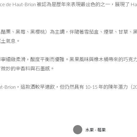
larence de Haut-Brion 被認為是歷年來表現最出色的之一，展現
黑醋栗、黑莓、黑櫻桃）為主調，伴隨著雪茄盒、煙草、甘草、
泥土氣息。
單寧細緻柔滑，酸度平衡而優雅。黑果風味與橡木桶帶來的巧克
有微妙的辛香料與石墨感。
t-Brion，這款酒較早適飲，但仍然具有 10-15 年的陳年潛力（20
水果 - 莓果