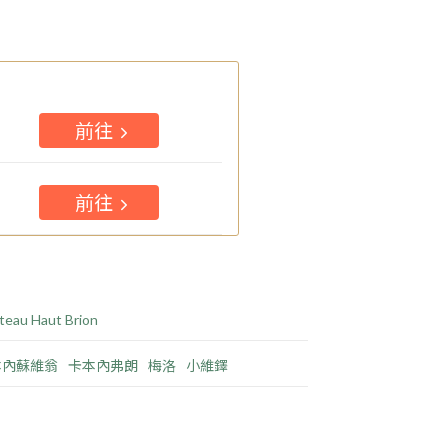
前往
前往
teau Haut Brion
本內蘇維翁
卡本內弗朗
梅洛
小維鐸