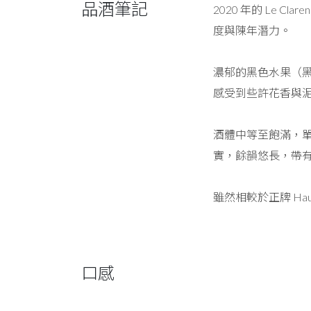
品酒筆記
2020 年的 Le C
度與陳年潛力。
濃郁的黑色水果（
感受到些許花香與
酒體中等至飽滿，
實，餘韻悠長，帶
雖然相較於正牌 Hau
口感