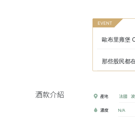
EVENT
歐布里雍堡 C
那些股民都在討
酒款介紹
產地
法國
波
濃度
N/A