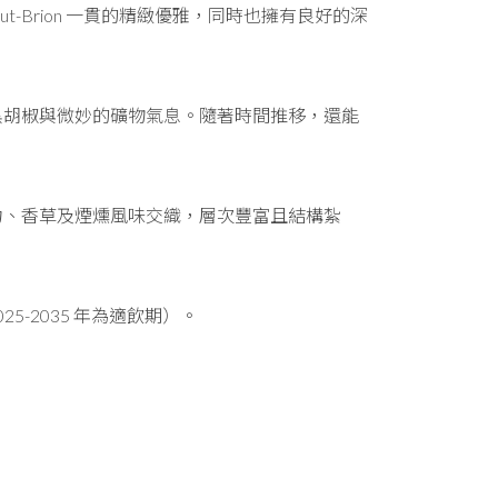
了 Haut-Brion 一貫的精緻優雅，同時也擁有良好的深
黑胡椒與微妙的礦物氣息。隨著時間推移，還能
力、香草及煙燻風味交織，層次豐富且結構紮
25-2035 年為適飲期）。