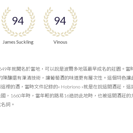
94
94
James Suckling
Vinous
49年就聞名於當地，可以說是波爾多地區最早成名的莊園。當時的主人阿
了新式的陳釀還有潷清技術，讓葡萄酒的味道更有層次性。這個特色
這裡的酒，當時文件記錄的« Hobriono »就是在說這間酒莊
國，1660年時，當年輕的路易16造訪此地時，也被這間酒莊
代名詞。