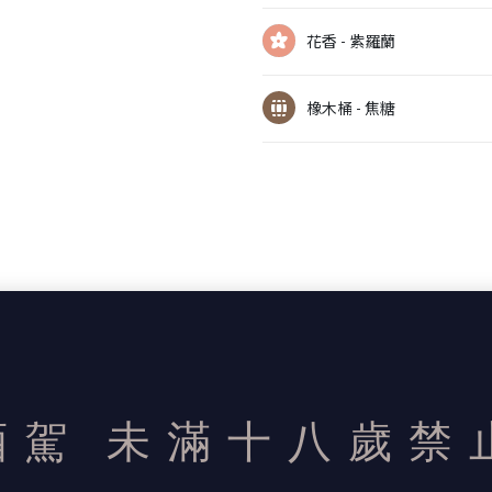
花香 - 紫羅蘭
橡木桶 - 焦糖
酒駕
未滿十八歲禁