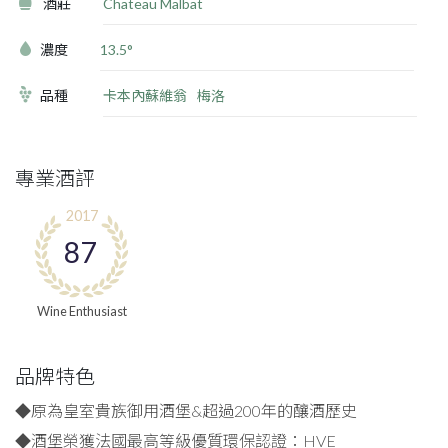
酒莊
Chateau Malbat
濃度
13.5°
品種
卡本內蘇維翁
梅洛
專業酒評
2017
87
Wine Enthusiast
品牌特色
◆原為皇室貴族御用酒堡&超過200年的釀酒歷史
◆酒堡榮獲法國最高等級優質環保認證：HVE