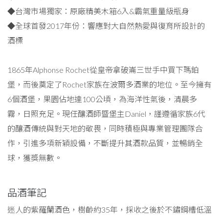
◆台灣市場獨家：原廠精美木箱6入&霸氣重量級瓶身
◆全球首發2017年份：響應對大自然熱愛與復育所設計的
酒標
1865年Alphonse Rochet從皇帝拿破崙三世手中買下瑪鉑
堡，而後奠定了Rochet家族在波爾多酒業的地位。至今擁有
6個酒堡，果園佔地達100公頃，為海洋性氣後，清晨多
霧，日照充足。現任釀酒師暨堡主Daniel，謹遵循家族6代
的釀酒傳統與對天地的敬畏，同時積極與專業管理團隊合
作，引進多項新穎設備，不斷提升其酒款品質，並暢銷全
球，獲獎無數。
品酒筆記
迷人的紫羅蘭酒色，樹齡約35年，採收之後於不鏽鋼槽低溫