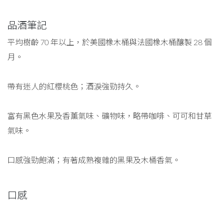
品酒筆記
平均樹齡 70 年以上，於美國橡木桶與法國橡木桶釀製 28 個
月。
帶有迷人的紅櫻桃色；酒淚強勁持久。
富有黑色水果及香薰氣味、礦物味，略帶咖啡、可可和甘草
氣味。
口感強勁飽滿；有著成熟複雜的黑果及木桶香氣。
口感