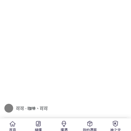
可可 - 咖啡、可可
水果 - 黑色水果
首頁
精選
選酒
我的酒窖
神之雫