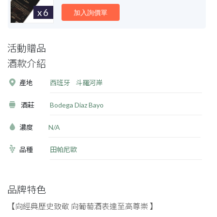
x6
加入詢價單
活動贈品
酒款介紹
產地
西班牙
斗羅河岸
酒莊
Bodega Diaz Bayo
濃度
N/A
品種
田帕尼歐
品牌特色
【向經典歷史致敬 向葡萄酒表達至高尊崇 】