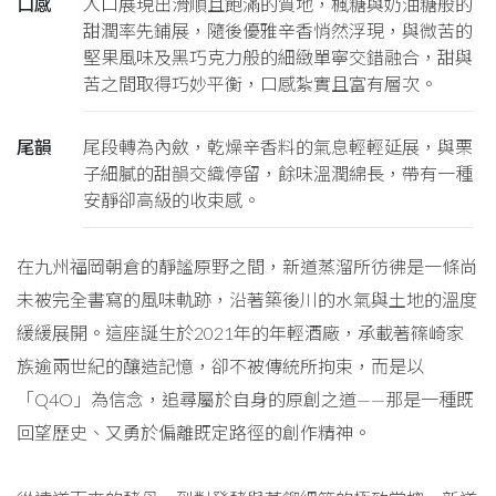
口感
入口展現出滑順且飽滿的質地，楓糖與奶油糖般的
甜潤率先鋪展，隨後優雅辛香悄然浮現，與微苦的
堅果風味及黑巧克力般的細緻單寧交錯融合，甜與
苦之間取得巧妙平衡，口感紮實且富有層次。
尾韻
尾段轉為內斂，乾燥辛香料的氣息輕輕延展，與栗
子細膩的甜韻交織停留，餘味溫潤綿長，帶有一種
安靜卻高級的收束感。
在九州福岡朝倉的靜謐原野之間，新道蒸溜所彷彿是一條尚
未被完全書寫的風味軌跡，沿著築後川的水氣與土地的溫度
緩緩展開。這座誕生於2021年的年輕酒廠，承載著篠崎家
族逾兩世紀的釀造記憶，卻不被傳統所拘束，而是以
「Q4O」為信念，追尋屬於自身的原創之道——那是一種既
回望歷史、又勇於偏離既定路徑的創作精神。