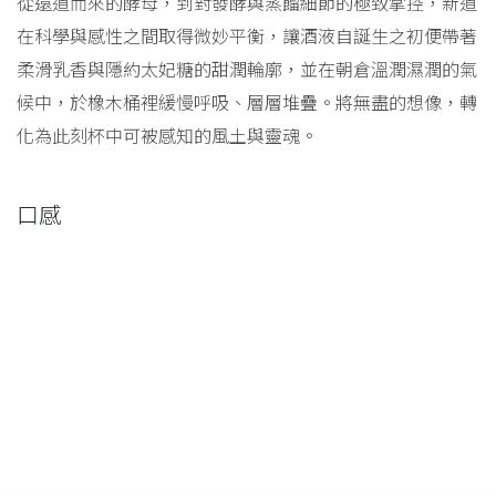
從遠道而來的酵母，到對發酵與蒸餾細節的極致掌控，新道
在科學與感性之間取得微妙平衡，讓酒液自誕生之初便帶著
柔滑乳香與隱約太妃糖的甜潤輪廓，並在朝倉溫潤濕潤的氣
候中，於橡木桶裡緩慢呼吸、層層堆疊。將無盡的想像，轉
化為此刻杯中可被感知的風土與靈魂。
口感