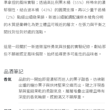
準拿捏的風味實驗；透過高比例栗木桶（55%）所帶來的濃
郁個性，結合波本桶（43%）的圓潤支撐，再以少量干邑桶
（2%）點綴出細緻果韻，新道以細膩調配讓原本棱角分明
的木質語彙轉化為更立體且可親近的層次，在張力與平衡之
間找到恰到好處的落點。
這是一段關於一新道徵溜所勇氣與技藝的實驗紀錄，獻給那
些不願被既定風味侷限、始終追尋更多可能性的品味者。
品酒筆記
香氣
品飲的一開始即是濃郁而迷人的栗子甜香，彷彿剛
出爐的糖炒栗子與烘烤堅果交織而出，隨之浮現香
草與蜜餞果乾的柔甜氣息，層層堆疊出溫暖且帶有
深度的香氣輪廓，既飽滿又不顯厚重。