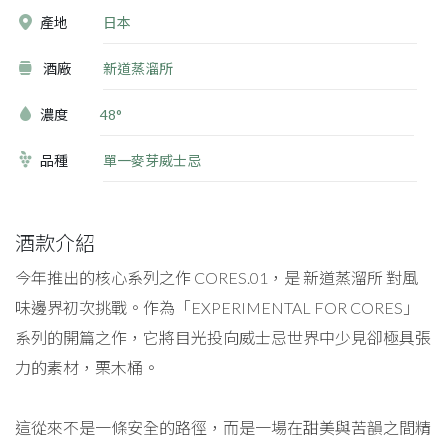
產地
日本
酒廠
新道蒸溜所
濃度
48°
品種
單一麥芽威士忌
酒款介紹
今年推出的核心系列之作 CORES.01，是 新道蒸溜所 對風
味邊界初次挑戰。作為「EXPERIMENTAL FOR CORES」
系列的開篇之作，它將目光投向威士忌世界中少見卻極具張
力的素材，栗木桶。
這從來不是一條安全的路徑，而是一場在甜美與苦韻之間精