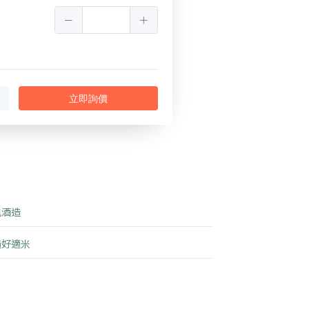
立即詢價
鳳酒造
造好適米