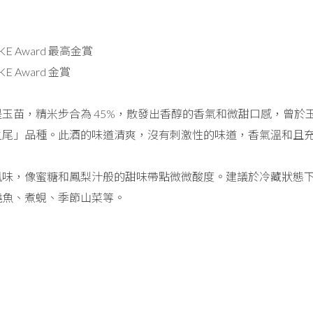
 SAKE Award 最高金賞
SAKE Award 金賞
玉苗，精米步合為 45%，散發出香醇的香氣和微甜口感，曾於
之尾」品種。此酒的味道清爽，沒有刺激性的味道，香氣溫和且
風味，像蜜糖和鳳梨汁般的甜味帶點微微酸度。建議於冷藏狀態
燒魚、煮蜆、季節山菜等。