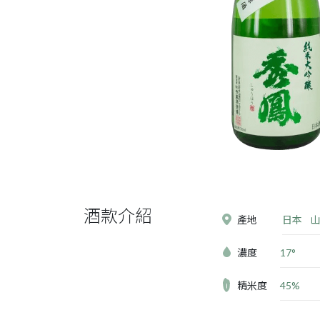
酒款介紹
產地
日本
山
濃度
17°
精米度
45%