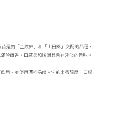
玉苗是由「金紋錦」和「山田錦」交配的品種，
充滿吟釀香，口感柔和順滑且帶有淡淡的旨味。
下飲用，並使用酒杯品嚐。它的米香醇厚，口感