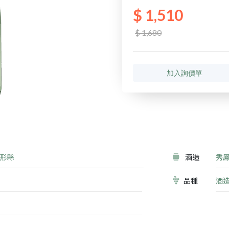
$ 1,510
$ 1,680
加入詢價單
形縣
酒造
秀
品種
酒