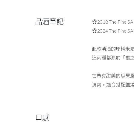
品酒筆記
🏆2018 The Fine
🏆2024 The Fine 
此款清酒的原料米是
這兩種都源於「龜
它帶有甜美的瓜果
清爽，適合搭配鹽
口感