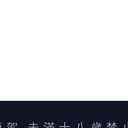
酒駕
未滿十八歲禁