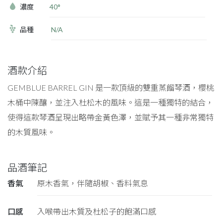
濃度
40°
品種
N/A
酒款介紹
GEMBLUE BARREL GIN 是一款頂級的雙重蒸餾琴酒，櫻桃
木桶中陳釀，並注入杜松木的風味。這是一種獨特的結合，
使得這款琴酒呈現出略帶金黃色澤，並賦予其一種非常獨特
的木質風味。
品酒筆記
香氣
原木香氣，伴隨胡椒、香料氣息
口感
入喉帶出木質及杜松子的飽滿口感