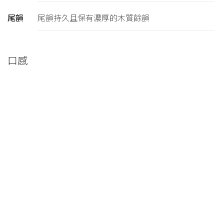
尾韻
尾韻持久且保有濃厚的木質餘韻
口感