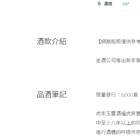
濃度
56°
酒款介紹
【網路瓶照僅供參
金酒公司推出新年
品酒筆記
限量發行：6,000套
虎年玉璽酒福虎昇
中至少八年以上的
進行酒體的呼吸作