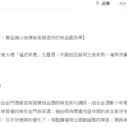
品種
N/A
考，實品請以詢價後客服提供的商品圖為準】
賀歲大禮「福虎昇豐」玉璽酒，外觀造型展現王者氣勢，璀璨亮
！
豐由金門酒廠首席國寶級品酒師與首席勾調師，結合金酒數十年
珍稀質優的陳年金門高粱酒；藉由吸納周邊茂盛林間的高含氧芬
用，在天地精華的優化下，得醞釀催陳出細膩幽雅的陳香；獨具