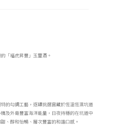
麗的「福虎昇豐」玉璽酒。
獨特的勾調工藝，逐罈挑選窖藏於恆溫恆濕坑道
多精及外島豐富海洋能量，日夜持穩的在坑道中
綿甜、醇和怡暢、層次豐富的和諧口感。