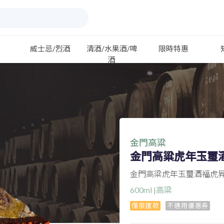
威士忌/烈酒
清酒/水果酒/啤
限時特惠
酒
金門高粱
金門高粱虎年玉璽酒
金門高粱虎年玉璽酒福虎昇豐
600ml |高粱
僅限匯款
不適用優惠券