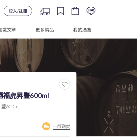
登入/註冊
知識文章
更多精品
我的酒窖
福虎昇豐600ml
600ml
一般到貨