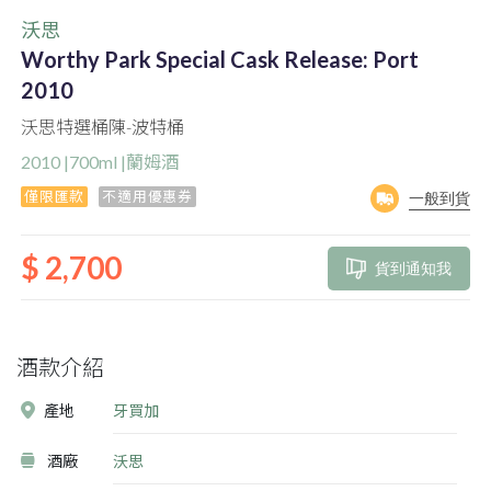
沃思
Worthy Park Special Cask Release: Port
2010
沃思特選桶陳-波特桶
2010 |700ml |蘭姆酒
僅限匯款
不適用優惠券
一般到貨
$ 2,700
貨到通知我
酒款介紹
產地
牙買加
酒廠
沃思