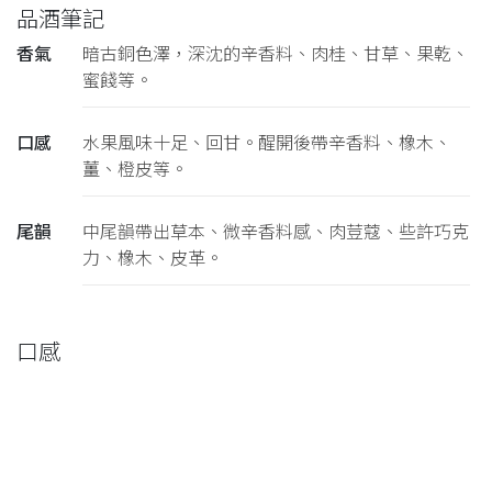
品酒筆記
香氣
暗古銅色澤，深沈的辛香料、肉桂、甘草、果乾、
蜜餞等。
口感
水果風味十足、回甘。醒開後帶辛香料、橡木、
薑、橙皮等。
尾韻
中尾韻帶出草本、微辛香料感、肉荳蔻、些許巧克
力、橡木、皮革。
口感