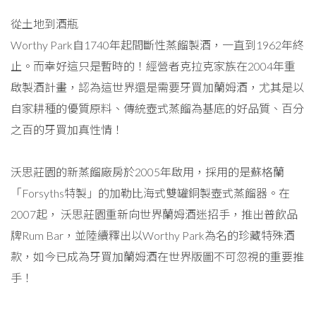
從土地到酒瓶
Worthy Park自1740年起間斷性蒸餾製酒，一直到1962年終
止。而幸好這只是暫時的！經營者克拉克家族在2004年重
啟製酒計畫，認為這世界還是需要牙買加蘭姆酒，尤其是以
自家耕種的優質原料、傳統壺式蒸餾為基底的好品質、百分
之百的牙買加真性情！
沃思莊園的新蒸餾廠房於2005年啟用，採用的是蘇格蘭
「Forsyths特製」的加勒比海式雙罐銅製壺式蒸餾器。在
2007起， 沃思莊園重新向世界蘭姆酒迷招手，推出普飲品
牌Rum Bar，並陸續釋出以Worthy Park為名的珍藏特殊酒
款，如今已成為牙買加蘭姆酒在世界版圖不可忽視的重要推
手！