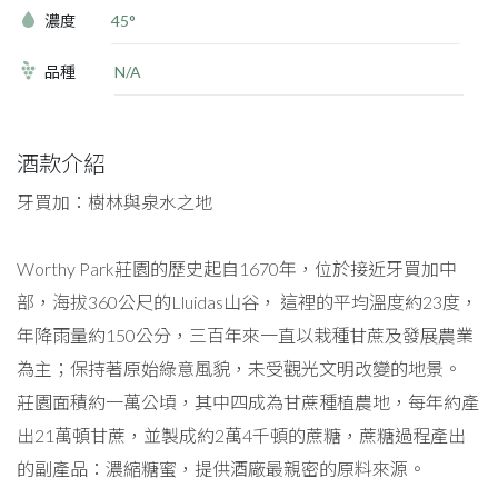
濃度
45°
品種
N/A
酒款介紹
牙買加：樹林與泉水之地
Worthy Park莊園的歷史起自1670年，位於接近牙買加中
部，海拔360公尺的Lluidas山谷， 這裡的平均溫度約23度，
年降雨量約150公分，三百年來一直以栽種甘蔗及發展農業
為主；保持著原始綠意風貌，未受觀光文明改變的地景。
莊園面積約一萬公頃，其中四成為甘蔗種植農地，每年約產
出21萬頓甘蔗，並製成約2萬4千頓的蔗糖，蔗糖過程產出
的副產品：濃縮糖蜜，提供酒廠最親密的原料來源。