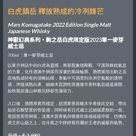
白虎鎮岳 釋放熟成的冷冽鋒芒
Mars Komagatake 2022 Edition Single Malt
Japanese Whisky
神獸幻典系列・駒之岳白虎限定版2023單一麥芽
威士忌
700ml
單一麥芽威士忌
以東方神話中的白虎為靈感，將那股象徵剛毅、守護與鋒銳氣息
的力量，化作酒液中俐落而深邃的風味輪廓。酒體展現出駒之岳
高地熟成特有的清晰結構，香氣中可感受到冷冽空氣般的透明
感，伴隨成熟白果、細緻木質調性與微微辛香料氣息緩緩展開，
如秋風掠過山林般沉靜卻充滿張力。
入口後，酒體厚實而穩定，甜潤果香與橡木辛香彼此交錯，帶出
如岩石般堅實的骨架感，同時保有日式威士忌細膩柔順的一面。
尾韻悠長而俐落，淡雅木質香氣與微微乾燥感緩緩停留，彷彿白
虎立於山巔之上，在冷風之中靜靜展現屬於王者的威嚴與氣勢。
原價：$ 2,980