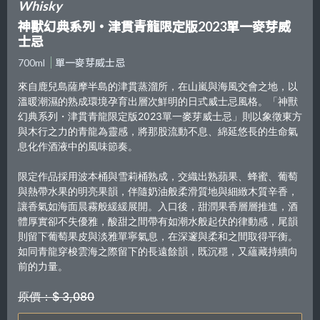
Whisky
神獸幻典系列・津貫青龍限定版2023單一麥芽威
士忌
700ml
單一麥芽威士忌
來自鹿兒島薩摩半島的津貫蒸溜所，在山嵐與海風交會之地，以
溫暖潮濕的熟成環境孕育出層次鮮明的日式威士忌風格。「神獸
幻典系列・津貫青龍限定版2023單一麥芽威士忌」則以象徵東方
與木行之力的青龍為靈感，將那股流動不息、綿延悠長的生命氣
息化作酒液中的風味節奏。
限定作品採用波本桶與雪莉桶熟成，交織出熟蘋果、蜂蜜、葡萄
與熱帶水果的明亮果韻，伴隨奶油般柔滑質地與細緻木質辛香，
讓香氣如海面晨霧般緩緩展開。入口後，甜潤果香層層推進，酒
體厚實卻不失優雅，酸甜之間帶有如潮水般起伏的律動感，尾韻
則留下葡萄果皮與淡雅單寧氣息，在深邃與柔和之間取得平衡。
如同青龍穿梭雲海之際留下的長遠餘韻，既沉穩，又蘊藏持續向
前的力量。
原價：$ 3,080