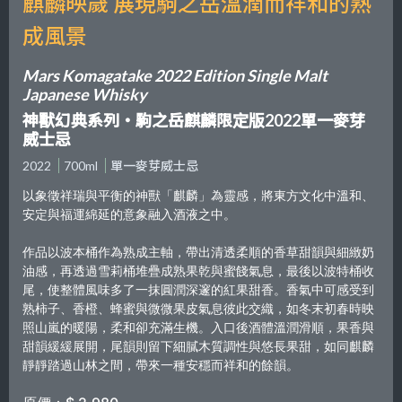
麒麟映歲 展現駒之岳溫潤而祥和的熟
成風景
Mars Komagatake 2022 Edition Single Malt
Japanese Whisky
神獸幻典系列・駒之岳麒麟限定版2022單一麥芽
威士忌
2022
700ml
單一麥芽威士忌
以象徵祥瑞與平衡的神獸「麒麟」為靈感，將東方文化中溫和、
安定與福運綿延的意象融入酒液之中。
作品以波本桶作為熟成主軸，帶出清透柔順的香草甜韻與細緻奶
油感，再透過雪莉桶堆疊成熟果乾與蜜餞氣息，最後以波特桶收
尾，使整體風味多了一抹圓潤深邃的紅果甜香。香氣中可感受到
熟柿子、香橙、蜂蜜與微微果皮氣息彼此交織，如冬末初春時映
照山嵐的暖陽，柔和卻充滿生機。入口後酒體溫潤滑順，果香與
甜韻緩緩展開，尾韻則留下細膩木質調性與悠長果甜，如同麒麟
靜靜踏過山林之間，帶來一種安穩而祥和的餘韻。