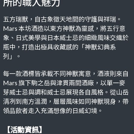
所的職人魅力
五方瑞獸，自古象徵天地間的守護與祥瑞。
Mars 本坊酒造以東方神獸為靈感，將五行意
象、日式美學與日本威士忌的細緻風味交織於
瓶中，打造出極具收藏感的「神獸幻典系
列」。
每一款酒標皆承載不同神獸寓意，酒液則來自
Mars 旗下駒之岳與津貫兩間酒廠，以單一麥
芽威士忌與調和威士忌展現各自風格。從山岳
清冽到南方溫潤，層層風味如同神獸現身，帶
領品飲者走入充滿想像的日威幻境。
【活動資訊】