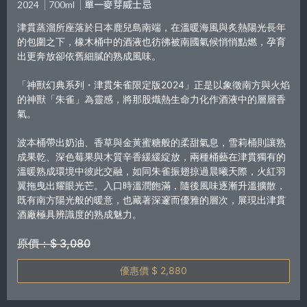
2024
700ml
單一麥芽威士忌
津貫蒸溜所座落於日本鹿兒島南端，在溫暖海風與炙熱陽光長年
的包圍之下，橡木桶中的酒液也彷彿被南國氣候悄悄點燃，孕育
出更奔放卻依舊細膩的熟成風味。
「神獸幻典系列・津貫朱雀限定版2024」正是以象徵南方與火焰
的神獸「朱雀」為靈感，將那股熾熱生命力化作酒液中的層層香
氣。
波本桶帶出奶油、香草與金黃蜜糖般的柔甜氣息，雪莉桶則讓熟
成果乾、深色莓果與木質辛香緩緩綻放，兩種桶藝在津貫獨有的
溫暖熟成環境中彼此交融，如同朱雀振翅掠過晨曦天際，火紅羽
翼拖曳出耀眼光芒。入口時溫潤飽滿，隨後風味逐漸升溫擴散，
既有南方陽光般的暖意，也藏著深邃而優雅的層次，展現出津貫
酒廠極具辨識度的熟成魅力。
原價：$ 3,080
優惠價 $ 2,880