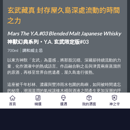
玄武藏真 封存屋久島深處流動的時間
之力
Mars The Y.A.#03 Blended Malt Japanese Whisky
神獸幻典系列・Y.A. 玄武限定版#03
700ml
調和威士忌
以東方神獸「玄武」為靈感，將那股沉穩、深藏卻持續流動的力
量，化作酒液中的熟成語言。作品融合駒之岳與津貫兩座蒸溜所
的原酒，再移至世界自然遺產，屋久島進行後熟。
這座被千年杉林、濃霧與豐沛雨水包圍的島嶼，如同被時間遺忘
的秘境，潮濕溫潤的氣候讓橡木桶與酒液之間產生更加深層的呼
吸節奏，使風味在歲月中逐漸轉向圓潤而深邃。波本桶帶來穩定
厚實的骨架，香草、木質調性與柔和甜感緩緩鋪展，伴隨熟成果
首頁
精選
選酒
我的酒窖
神之雫
實與細緻辛香在口中層層堆疊，如深夜海潮拍打岩岸般安靜卻充
滿存在感。
整體風格不追求張揚，而是在靜默之中慢慢釋放力量，彷彿玄武