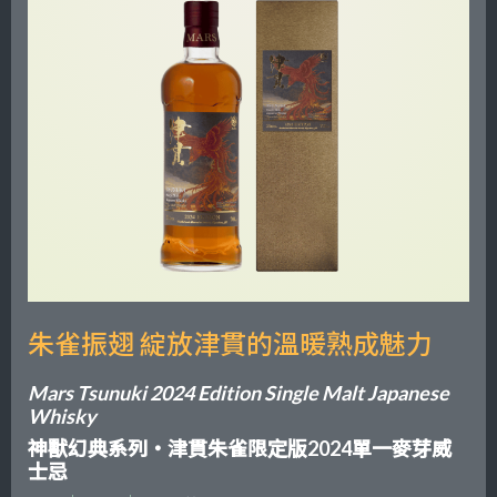
朱雀振翅 綻放津貫的溫暖熟成魅力
Mars Tsunuki 2024 Edition Single Malt Japanese
Whisky
神獸幻典系列・津貫朱雀限定版2024單一麥芽威
士忌