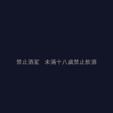
潛伏於山海之間，看似沉靜，卻蘊藏歷經歲月累積而成的深厚能
量。
原價：$ 3,280
優惠價 $ 3,080
禁止酒駕
未滿十八歲禁止飲酒
發布日期：2026/5/22
活動結束後加佳酒保有活動最終解釋權
送完為止。
加佳酒保留活動變更之權利。