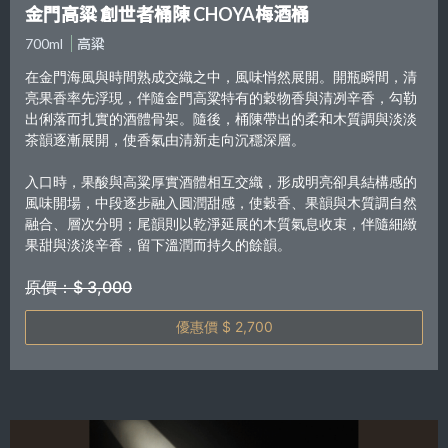
金門高粱 創世者桶陳 CHOYA梅酒桶
700ml
高粱
在金門海風與時間熟成交織之中，風味悄然展開。開瓶瞬間，清
亮果香率先浮現，伴隨金門高粱特有的穀物香與清冽辛香，勾勒
出俐落而扎實的酒體骨架。隨後，桶陳帶出的柔和木質調與淡淡
茶韻逐漸展開，使香氣由清新走向沉穩深層。
入口時，果酸與高粱厚實酒體相互交織，形成明亮卻具結構感的
風味開場，中段逐步融入圓潤甜感，使穀香、果韻與木質調自然
融合、層次分明；尾韻則以乾淨延展的木質氣息收束，伴隨細緻
果甜與淡淡辛香，留下溫潤而持久的餘韻。
原價：$ 3,000
優惠價 $ 2,700