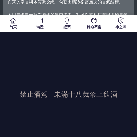
而來的辛香與木質調交織，勾勒出清冷卻富層次的香氣結構。
入口展現單一批次原酒的集中張力，初段以柔和甜潤與微酸果韻
開展，隨即被煙燻與土壤氣息包覆，使高粱的剛勁骨架與桶陳圓
潤感達到平衡。尾韻煙燻緩緩延伸，與熟穀香交疊成乾淨持久的
首頁
精選
選酒
我的酒窖
神之雫
餘韻，如戰地風息後的靜謐空氣般深遠。
原價：$ 3,000
優惠價 $ 2,700
禁止酒駕
未滿十八歲禁止飲酒
發布日期：2026/5/14
活動結束後加佳酒保有活動最終解釋權