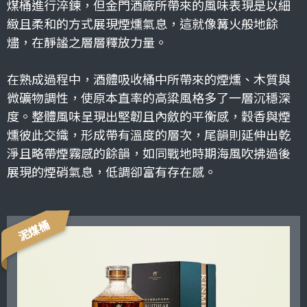
煤桶進行淬鍊，但金門酒廠所帶來的風味表現是以細
緻且柔和的方式展現煙燻氣息，這就像篝火般地餘
燼，在靜謐之層層釋放力量。
在熟成過程中，酒體吸收桶中所帶來的煙燻、木質與
微礦物調性，使原本直率的高粱風格多了一層沉穩深
度。整體風味呈現出堅韌且內斂的平衡感，穀香與煙
燻彼此交織，形成帶有溫度的層次，尾韻則延伸出乾
淨且略帶煙霧感的餘韻，如同戰地時期海風吹拂過後
展現的煙硝氣息，低調卻富有存在感。
泥煤桶