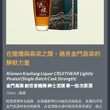
在煙燻與高粱之間，遇見金門高粱的
靜默力量
Kinmen Kaoliang Liquor CRUITHEAR Lightly
Peated (Single Batch Cask Strength)
金門高粱 創世者桶陳 紳士泥煤 單一批次原酒
700ml
高粱
輕柔煙燻率先鋪展，如薄霧般帶出內斂的泥煤氣息，底層則浮現
金門高粱特有的熟穀香，在溫潤陽光感中顯得厚實而穩定；隨之