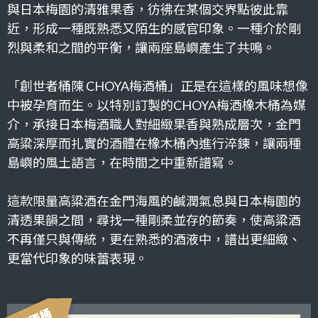
與日本梅園的清雅果香，彷彿在某個交界點彼此靠
近，形成一種既熟悉又陌生的感官印象。一種介於剛
烈與柔和之間的平衡，讓兩座島嶼產生了共鳴。
「創世者桶陳 CHOYA梅酒桶」正是在這樣的風味想像
中被孕育而生。以特別訂製的CHOYA梅酒橡木桶為媒
介，承接日本梅酒職人對細緻果香與熟成層次，金門
高粱深厚而扎實的酒體在橡木桶內進行淬鍊，讓兩種
島嶼的風土語言，在時間之中重新譜寫。
這款限量高粱酒在金門海風的鹹潤氣息與日本梅園的
清透果韻之間，尋找一種剛柔並存的節奏，使高粱酒
不再僅只與傳統，更在熟悉的酒液中，譜出更細緻、
更當代印象的味蕾表現。