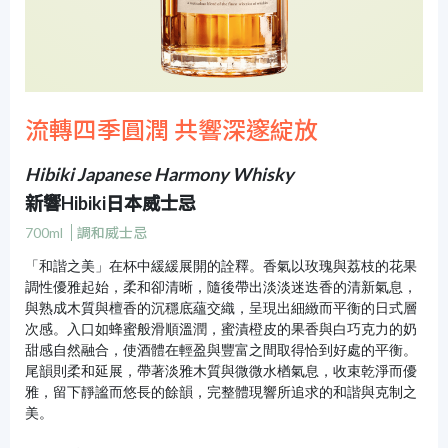
流轉四季圓潤 共響深邃綻放
Hibiki Japanese Harmony Whisky
新響Hibiki日本威士忌
700ml
調和威士忌
「和諧之美」在杯中緩緩展開的詮釋。香氣以玫瑰與荔枝的花果
調性優雅起始，柔和卻清晰，隨後帶出淡淡迷迭香的清新氣息，
與熟成木質與檀香的沉穩底蘊交織，呈現出細緻而平衡的日式層
次感。入口如蜂蜜般滑順溫潤，蜜漬橙皮的果香與白巧克力的奶
甜感自然融合，使酒體在輕盈與豐富之間取得恰到好處的平衡。
尾韻則柔和延展，帶著淡雅木質與微微水楢氣息，收束乾淨而優
雅，留下靜謐而悠長的餘韻，完整體現響所追求的和諧與克制之
美。